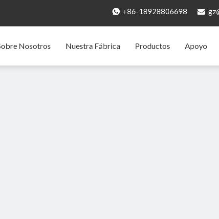
+86-18928806698
gz


Sobre Nosotros
Nuestra Fábrica
Productos
Apoyo