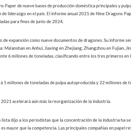
ns Paper de nueve bases de producción doméstica principales y pulpa
ón de liderazgo en el país. El informe anual 2021 de Nine Dragons P
adas para fines de junio de 2024.
do de expansión como nueve documentos de dragones. Su informe se
ina: Ma'anshan en Anhui, Jiaxing en Zhejiang, Zhangzhou en Fujian,
e 6 millones de toneladas, clasificando entre los tres primeros en l
á 5 millones de toneladas de pulpa autoproducida y 22 millones de t
n 2021 acelerará aún más la reorganización de la industria.
lista dijo a los periodistas que la concentración de la industria ha
as es mayor que la competencia. Las principales compañías en papel r