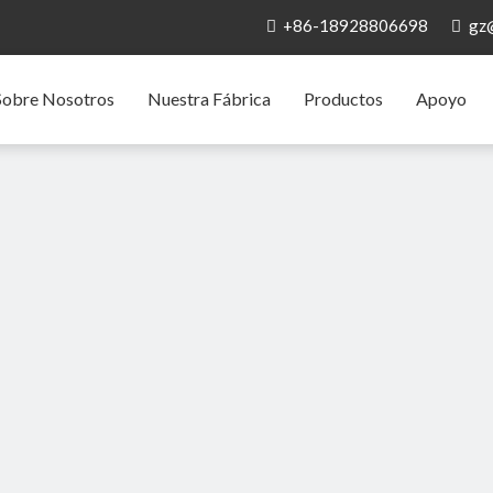
+86-18928806698
gz


Sobre Nosotros
Nuestra Fábrica
Productos
Apoyo