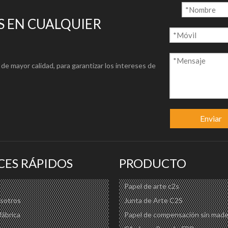
 EN CUALQUIER
de mayor calidad, para garantizar los intereses de
Enviar
CES RÁPIDOS
PRODUCTO
Papel de arte c2s
sotros
Junta de Arte C2S
fábrica
Papel de compensación sin made