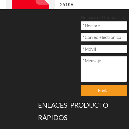
261KB
91
Nombre del formulario
2022-03-15
Copiar link
descargar
Papel sin carbono.pdf
286KB
107
2022-03-15
Enviar
Copiar link
ENLACES
PRODUCTO
descargar
RÁPIDOS