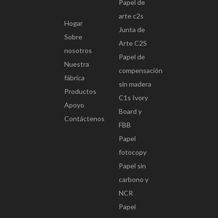
Papel de
C2S Art Board.pdf
arte c2s
177KB
Hogar
Junta de
112
Sobre
Arte C2S
2022-03-15
nosotros
Papel de
Copiar link
Nuestra
compensación
fábrica
descargar
sin madera
Productos
C1s Ivory
Apoyo
Board y
Contáctenos
FBB
C1s etiqueta papel.pdf
157KB
Papel
118
fotocopy
2022-03-15
Papel sin
Copiar link
carbono y
NCR
descargar
Papel