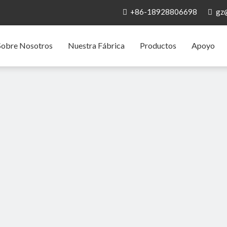
+86-18928806698
gz


Sobre Nosotros
Nuestra Fábrica
Productos
Apoyo