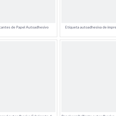
icantes de Papel Autoadhesivo
Etiqueta autoadhesiva de impr
papel semibrillante