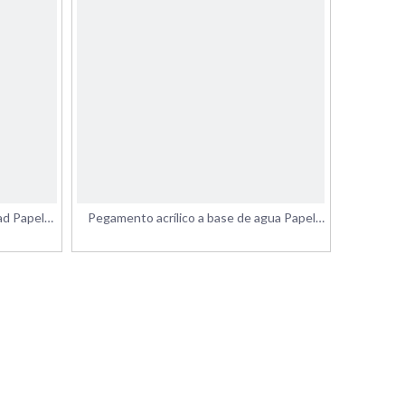
dad Papel
Pegamento acrílico a base de agua Papel
sterior
adhesivo autoadhesivo revestido fundido
con ranura trasera