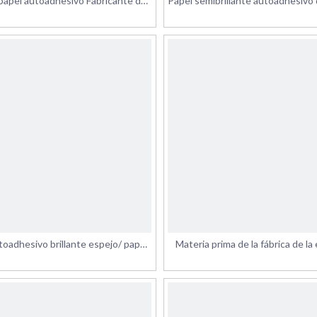
papel autoadhesivo Fabricante de
Papel semibrillante autoadhesivo 
el autoadhesivo semibrillante
con adhesivo fuerte a bas
agua/adhesivo termofusib
toadhesivo brillante espejo/ papel
Materia prima de la fábrica de la
adhesivo
engomada del papel autoadhesi
buena calidad de los 70*1