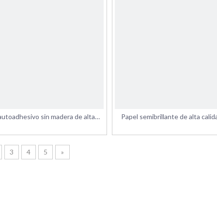
autoadhesivo sin madera de alta
Papel semibrillante de alta cali
calidad en hoja
autoadhesivo con abertura po
3
4
5
»