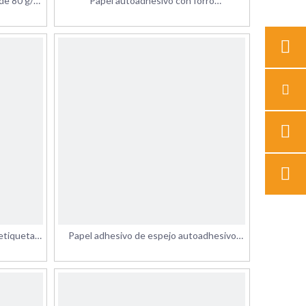
de 80 g/m²
Papel autoadhesivo con forro
e de
antiadherente amarillo
le
 etiqueta
Papel adhesivo de espejo autoadhesivo
vo de la
personalizado
00cm