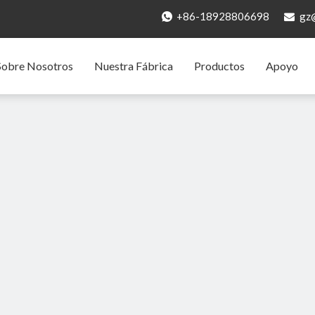
+86-18928806698
gz


Sobre Nosotros
Nuestra Fábrica
Productos
Apoyo