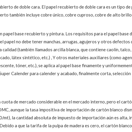
ubierto de doble cara. El papel recubierto de doble cara es un tipo d
rto también incluye cobre único, cobre cuproso, cobre de alto brillo, 
 papel base recubierto y pintura. Los requisitos para el papel base d
del papel no debe tener manchas, arrugas, agujeros y otros defectos d
alidad (también llamados arcilla blanca, que contiene caolín, talco, c
cado, látex sintético, etc.) , Y otros materiales auxiliares (como agen
ente, tóner, etc.), se aplica al papel base finamente y uniformement
l Super Calender para calender y acabado, finalmente corta, selección
a cuota de mercado considerable en el mercado interno, pero el cartó
OMC, aunque la tasa impositiva de importación de cartón blanco dism
t), la cantidad absoluta de impuesto de importación aún es alta, in
bido a que la tarifa de la pulpa de madera es cero, el cartón blanco