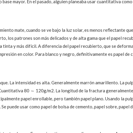
o base mayor. En el pasado, alguien planeaba usar cuantitativa como b
imiento mate, cuando se ve bajo la luz solar, es menos reflectante qu
erto, los patrones son más delicados y de alta gama que el papel recu
a tinta y más difícil. A diferencia del papel recubierto, que se defor
 impresión en color. Para blanco y negro, definitivamente es papel de 
que. La intensidad es alta. Generalmente marrón amarillento. La pu
Cuantitativa 80 ～ 120g/m2. La longitud de la fractura generalmente 
ncipalmente papel enrollable, pero también papel plano. Usando la pu
 Se puede usar como papel de bolsa de cemento, papel sobre, papel d