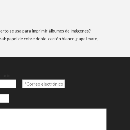
erto se usa para imprimir álbumes de imágenes?
5 tipos principales de papel cultural: papel de cobre doble, cartón blanco, papel mate, papel kraft, papel de doble desplazamiento
ulario