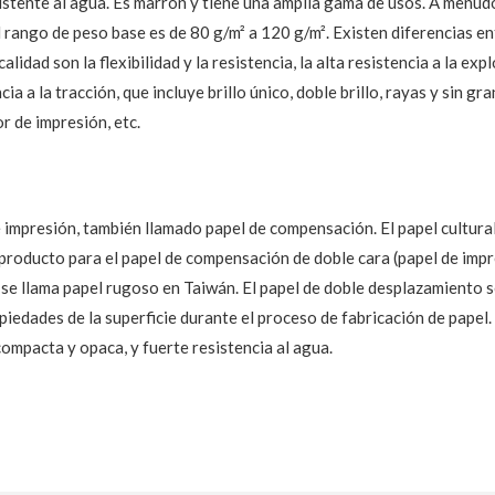
istente al agua. Es marrón y tiene una amplia gama de usos. A menudo
l rango de peso base es de 80 g/m² a 120 g/m². Existen diferencias entre
 calidad son la flexibilidad y la resistencia, la alta resistencia a la 
cia a la tracción, que incluye brillo único, doble brillo, rayas y sin g
r de impresión, etc.
e impresión, también llamado papel de compensación. El papel cultural
l producto para el papel de compensación de doble cara (papel de im
 llama papel rugoso en Taiwán. El papel de doble desplazamiento se r
iedades de la superficie durante el proceso de fabricación de papel
ompacta y opaca, y fuerte resistencia al agua.