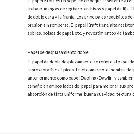
El papel Kraft es un papel de empaque resistente y res
trabajo, mangas de registro, archivos y papel de lija. E
de doble cara y la franja. Los principales requisitos de
presión sin romperse. El papel Kraft tiene alta resisten
sobres, bolsas de papel, etc. y revestimientos de tambo
Papel de desplazamiento doble
El papel de doble desplazamiento se refiere al papel d
representativos típicos. En el comercio, el nombre de
anteriormente como papel Daoling/Dawlin, y también se
tamaño en ambos lados del papel para mejorar sus prop
absorción de tinta uniforme, buena suavidad, textura c