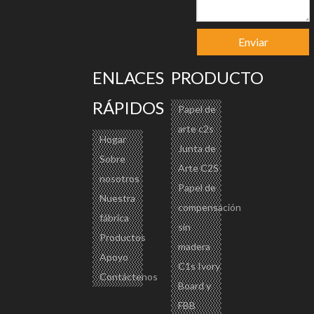
Enviar
ENLACES
PRODUCTO
RÁPIDOS
Papel de
arte c2s
Hogar
Junta de
Sobre
Arte C2S
nosotros
Papel de
Nuestra
compensación
fábrica
sin
Productos
madera
Apoyo
C1s Ivory
Contáctenos
Board y
FBB