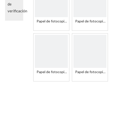
Papel de fotocopia
Papel de fotocopia
B5 naranja para
naranja a4 para
impresora láser
fotocopiadora
Papel de fotocopia
Papel de fotocopia
B4 naranja para
naranja a4 para
fotocopiadora
impresoras de
inyección de tinta