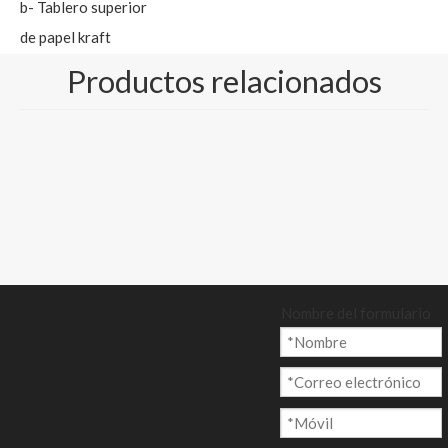
b- Tablero superior
de papel kraft
estucado blanco
Productos relacionados
c- GC4/cartón de
papel kraft revestido
Cantidad:
Preguntar
Nombre del formulario
Añadir al ca
rrito