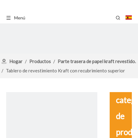
Menú
Hogar
/
Productos
/
Parte trasera de papel kraft revestido.
/
Tablero de revestimiento Kraft con recubrimiento superior
blanco
catego
de
produ