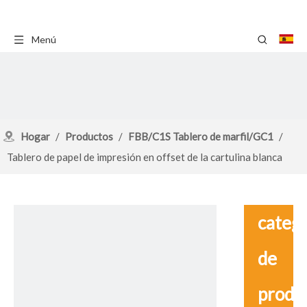
Menú
Hogar
/
Productos
/
FBB/C1S Tablero de marfil/GC1
/
Tablero de papel de impresión en offset de la cartulina blanca
300GSM 350GSM C1s de Sbs
catego
de
produ