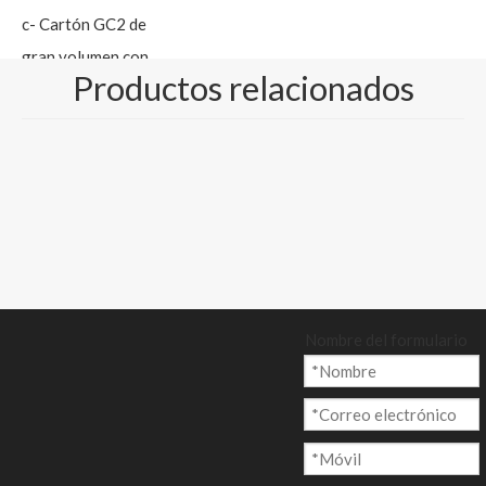
c- Cartón GC2 de
gran volumen con
Productos relacionados
dorso crema y
amarillento
Cantidad:
Preguntar
Nombre del formulario
Añadir al ca
rrito