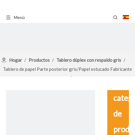
Menú
Hogar
/
Productos
/
Tablero dúplex con respaldo gris
/
Tablero de papel Parte posterior gris/Papel estucado Fabricante
superior Cartón dúplex de 250 g/m²
catego
de
produ