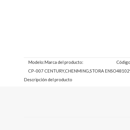
Modelo:
Marca del producto:
Código
CP-007
CENTURY,CHENMING,STORA ENSO
48102
Descripción del producto
DETALLES DE PRODUCTO:
El cartón con reverso kraft revestido/GC4 tiene una amp
cartón plegadizo de productos de consumo, envases de 
alimentos para almacenamiento en frío, juguetes, produc