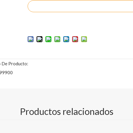
Preguntar
Añadir al carrito
 De Producto:
99900
lia gama de aplicaciones, que incluyen la mayoría de las aplicacione
Productos relacionados
bebidas, envases de alimentos secos, alimentos secos congelados, e
tos de oficina, zapatos, herramientas, tableros de transporte, etc.