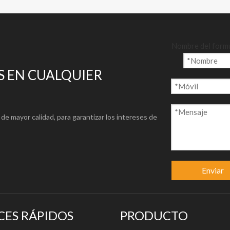
vestido, papel reverso kraft revestido, cartón reverso kraft revestid
Nombre del form
ete/rollo/hoja
SC
 EN CUALQUIER
co para obtener especificaciones TDS detalladas)
235 g/m²
255 g/m²
280 g/m²
300 g/m²
325 g/m²
350 
de mayor calidad, para garantizar los intereses de
.centurypapergroup.com/download.ht
m
Enviar
CES RÁPIDOS
PRODUCTO