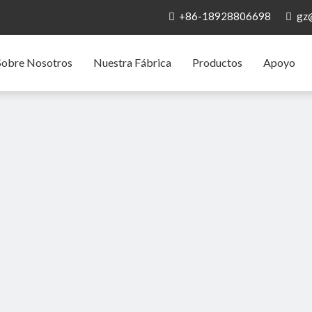
+86-18928806698
gz


Sobre Nosotros
Nuestra Fábrica
Productos
Apoyo