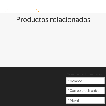
Preguntar
Productos relacionados
Añadir al ca
rrito
Modelo:
CP-014
Nombre del formulario
Marca del producto:
Nine Dragons, Lee & Man Paper
Código De Producto:
481032