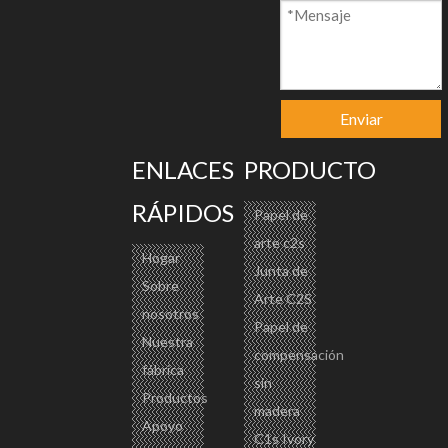
Descripción del producto
Enviar
ENLACES
PRODUCTO
RÁPIDOS
Papel de
arte c2s
Hogar
Junta de
Sobre
Arte C2S
nosotros
Papel de
Nuestra
compensación
fábrica
sin
Productos
madera
Apoyo
C1s Ivory