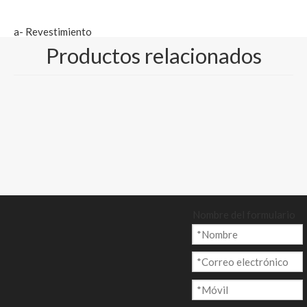
a- Revestimiento
Productos relacionados
kraft de alta
resistencia y
revestimiento Kraft -
-- revestimiento KL
b- Revestimiento de
prueba y
revestimiento de
prueba ---
Nombre del formulario
Revestimiento TL
c- Tablero superior
blanco
d- Tablero de
revestimiento