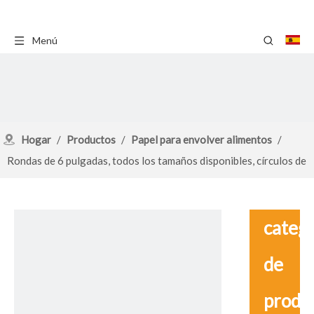
Menú
Hogar
/
Productos
/
Papel para envolver alimentos
/
Rondas de 6 pulgadas, todos los tamaños disponibles, círculos de
papel para hornear pergamino, 100 hojas precortadas, papel para
barbacoa
catego
de
produ