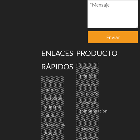
superior de color
e- Medio corrugado
Cantidad:
Enviar
ENLACES
PRODUCTO
RÁPIDOS
Papel de
Preguntar
arte c2s
Hogar
Junta de
Añadir al ca
Sobre
Arte C2S
rrito
nosotros
Papel de
Nuestra
compensación
fábrica
sin
Productos
madera
Apoyo
C1s Ivory
Descripción del Producto