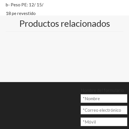
b- Peso PE: 12/ 15/
18 pe revestido
Productos relacionados
c- Tamaño: tamaño de
rollo y hoja, diámetro:
1100-1200 mm
Cantidad:
Preguntar
Nombre del formulario
Añadir al ca
rrito