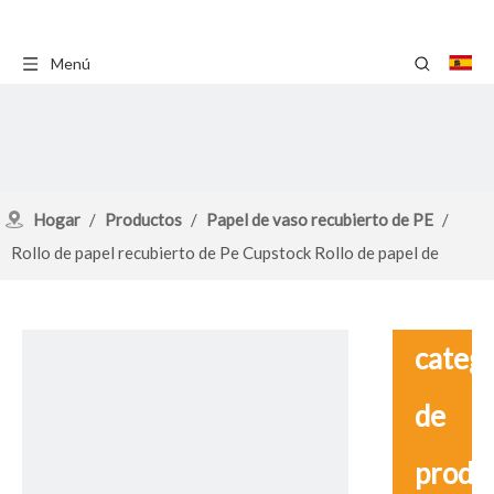
Menú
Hogar
/
Productos
/
Papel de vaso recubierto de PE
/
Rollo de papel recubierto de Pe Cupstock Rollo de papel de
cartón Jumbo para la fabricación de vasos de papel
catego
de
produ