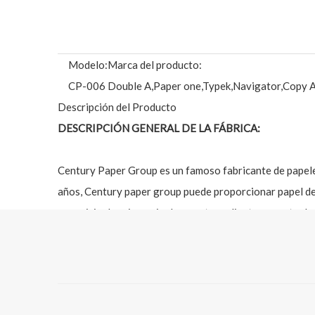
Modelo:
Marca del producto:
CP-006
Double A,Paper one,Typek,Navigator,Copy A
Descripción del Producto
DESCRIPCIÓN GENERAL DE LA FÁBRICA:
Century Paper Group es un famoso fabricante de papele
años, Century paper group puede proporcionar papel de c
y servicio de primer nivel a nuestros clientes, nuestra 
Nuestra fábrica fabrica papel de copia de alta calida
bienvenidos.Puede visitar nuestra fábrica en cualquie
Guangzhou, que es más fácil para una buena comunicaci