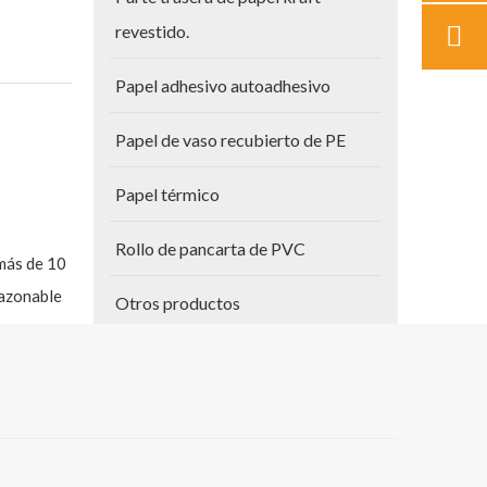
revestido.
Papel adhesivo autoadhesivo
Papel de vaso recubierto de PE
Papel térmico
Rollo de pancarta de PVC
más de 10
razonable
Otros productos
Papel para planos
on
Vinilo autoadhesivo
g y