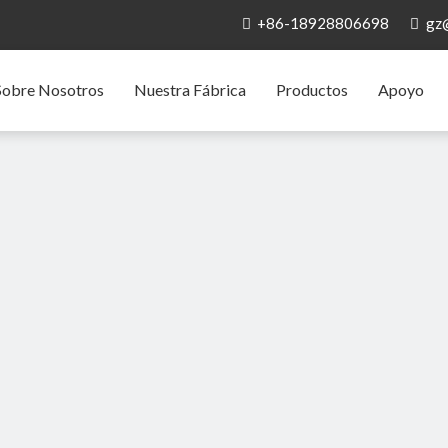
+86-18928806698
gz


Sobre Nosotros
Nuestra Fábrica
Productos
Apoyo