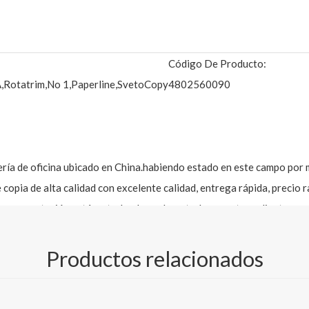
Código De Producto:
,Rotatrim,No 1,Paperline,SvetoCopy
4802560090
ría de oficina ubicado en China.habiendo estado en este campo por 
opia de alta calidad con excelente calidad, entrega rápida, precio 
buena reputación está en todo el mundo. a todos nuestros clientes.
d, 70/75/80gsm en A4/A3, tamaño carta y tamaño legal, OEM y ODM s
Productos relacionados
r momento.También establecimos una sucursal en la ciudad de Shandon
ón.