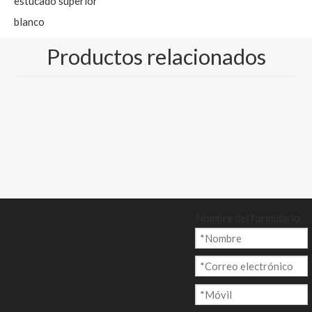
estucado superior
blanco
b- Tablero superior
Productos relacionados
de papel kraft
estucado blanco
c- GC4/cartón de
papel kraft revestido
Cantidad:
Nombre del formulario
Preguntar
Añadir al ca
rrito