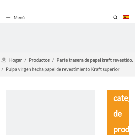
Menú
Hogar
/
Productos
/
Parte trasera de papel kraft revestido.
/
Pulpa virgen hecha papel de revestimiento Kraft superior
blanco
catego
de
produ