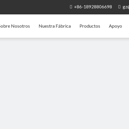
+86-18928806698
gz


Sobre Nosotros
Nuestra Fábrica
Productos
Apoyo