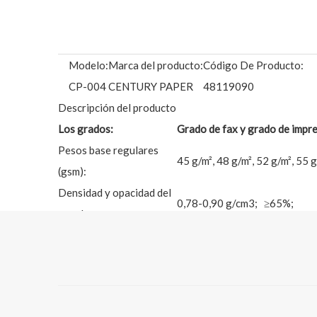
Modelo:
Marca del producto:
Código De Producto:
CP-004
CENTURY PAPER
48119090
Descripción del producto
Los grados:
Grado de fax y grado de impr
Pesos base regulares
45 g/m², 48 g/m², 52 g/m², 55 g
(gsm):
Densidad y opacidad del
0,78-0,90 g/cm3; ≥65%;
papel:
Suavidad (lado CF):
≥200 s (lado superior) ≥150 s 
Blancura:
≥83% con OBA; ≥76% sin OB
Desviación cromática:
≤2,0% (lado revestido para gr
Chinos:
≤15mm