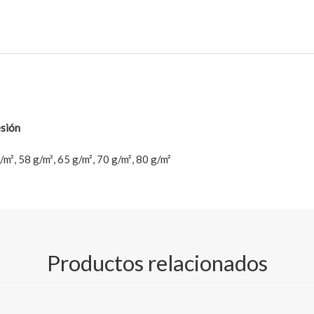
esión
/m², 58 g/m², 65 g/m², 70 g/m², 80 g/m²
(lado inferior)
A;
Productos relacionados
ados teñidos);