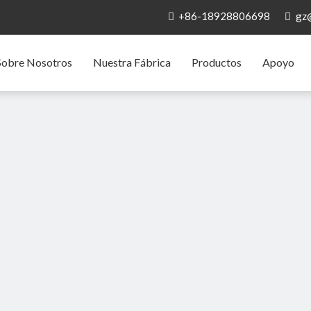
+86-18928806698
gz


Sobre Nosotros
Nuestra Fábrica
Productos
Apoyo