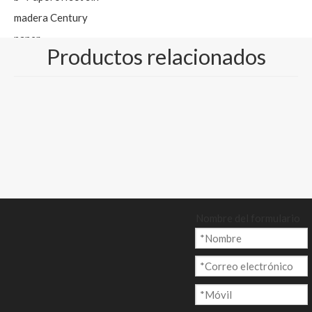
madera Century
paper
Productos relacionados
c- Papel offset
Century paper-Color
blanco y crema
Tamaño y paquete:
500 hojas/ resma, o
carrete/ rollo
embalado en tarima
Nombre del formulario
Cantidad: