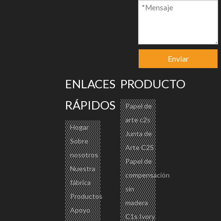
Preguntar
Añadir al ca
rrito
Enviar
ENLACES
PRODUCTO
RÁPIDOS
Papel de
Modelo:
arte c2s
Hogar
Junta de
CP-002
Sobre
Arte C2S
Marca del producto:
nosotros
Papel de
CENTURY,CHENMING,PAPER ONE,AP
Nuestra
compensación
P
fábrica
sin
Código De Producto:
Productos
madera
48025700
Apoyo
C1s Ivory