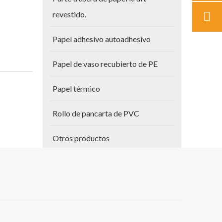
revestido.
Papel adhesivo autoadhesivo
Papel de vaso recubierto de PE
Papel térmico
Rollo de pancarta de PVC
Otros productos
más de 10
Papel para planos
razonable
Vinilo autoadhesivo
on