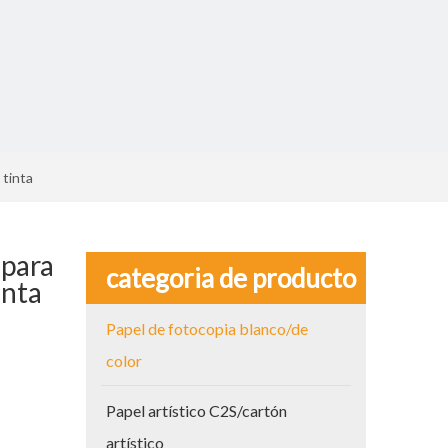
 tinta
 para
categoria de producto
inta
Papel de fotocopia blanco/de
color
Papel artístico C2S/cartón
artístico