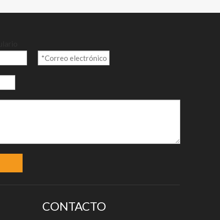
g y
ulario
CONTACTO