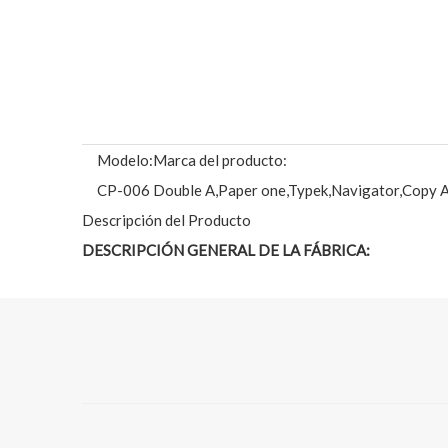
Modelo:
Marca del producto:
CP-006
Double A,Paper one,Typek,Navigator,Copy A
Descripción del Producto
DESCRIPCIÓN GENERAL DE LA FÁBRICA:
Century Paper Group es un famoso fabricante de papele
años, Century paper group puede proporcionar papel de c
y servicio de primer nivel a nuestros clientes, nuestra 
Nuestra fábrica fabrica papel de copia de alta calida