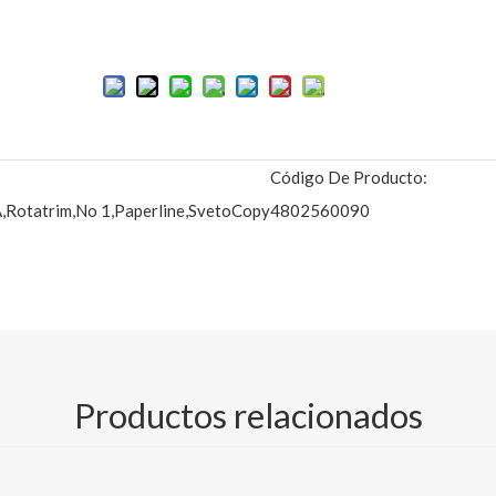
Añadir al carrito
Código De Producto:
,Rotatrim,No 1,Paperline,SvetoCopy
4802560090
ría de oficina ubicado en China.habiendo estado en este campo por 
opia de alta calidad con excelente calidad, entrega rápida, precio 
Productos relacionados
buena reputación está en todo el mundo. a todos nuestros clientes.
d, 70/75/80gsm en A4/A3, tamaño carta y tamaño legal, OEM y ODM s