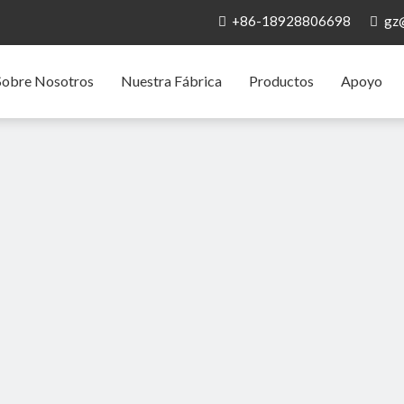
+86-18928806698
gz


Sobre Nosotros
Nuestra Fábrica
Productos
Apoyo