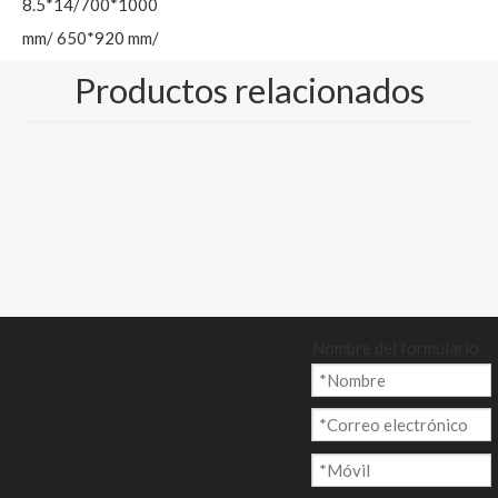
8.5*14/700*1000
mm/ 650*920 mm/
610*860 mm
Productos relacionados
Color: 18 colores
disponibles
Cantidad:
Preguntar
Nombre del formulario
Añadir al ca
rrito