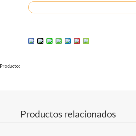
Preguntar
Añadir al carrito
Producto:
co para obtener especificaciones TDS detalladas)
Productos relacionados
el de plóter de ingeniería/papel de dibujo CAD
3 pulgadas o núcleo de plástico, 50/150 m de longitud)
40 mm/620 mm/880 mm/914 mm/20"/24"/30 pulgadas