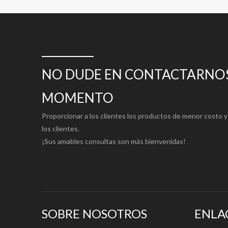
Embalaje en rollo/carrete:
2/4/5 rollos por caja de cart
Especificaciones más detalladas, consulte:
https://www
NO DUDE EN CONTACTARNOS
MOMENTO
Proporcionar a los clientes los productos de menor costo y 
SOLICITUD:
los clientes.
¡Sus amables consultas son más bienvenidas!
GUANGZHOU CENTURY PAPER Blueprinting Drawing Pape
plotters CAD, estudiantes de dibujo, diseñadores gráfico
SOBRE NOSOTROS
ENLA