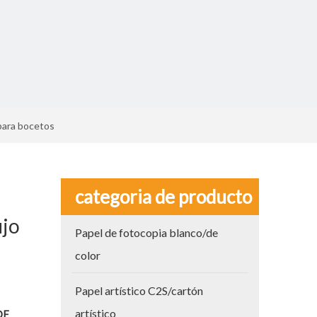
 para bocetos
categoria de producto
ujo
Papel de fotocopia blanco/de
color
Papel artístico C2S/cartón
artístico
DE