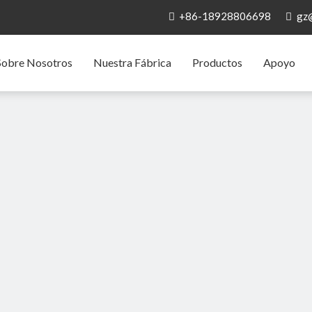
+86-18928806698
gz


Sobre Nosotros
Nuestra Fábrica
Productos
Apoyo