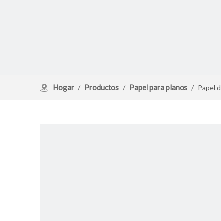
Hogar
Productos
Papel para planos
/
/
/
Papel d