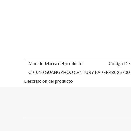
Modelo:
Marca del producto:
Código De 
CP-010
GUANGZHOU CENTURY PAPER
48025700
Descripción del producto
SUSTANCIA DISPONIBLE: (Envíenos un correo electróni
Producto:
Papel de dibujo de planos/pap
Peso del papel (G/m2):
80 g (núcleo de papel de 2 y 
Tamaño:
A3/ A2/ A0/ A0+/ 310 mm/4