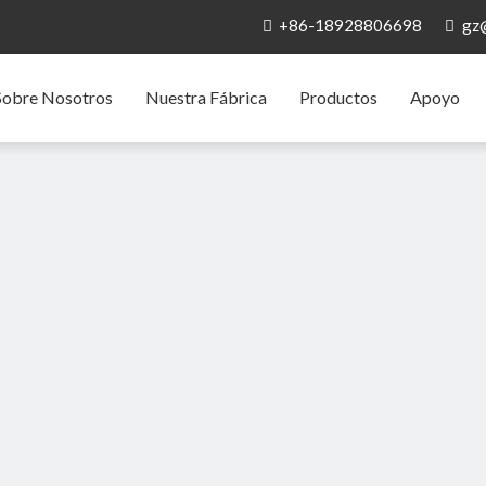
+86-18928806698
gz


Sobre Nosotros
Nuestra Fábrica
Productos
Apoyo