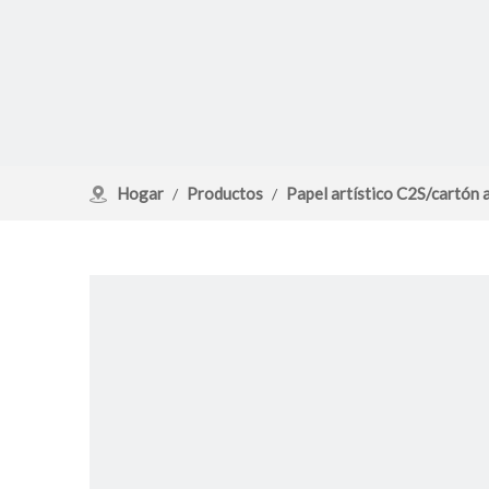
Hogar
Productos
Papel artístico C2S/cartón a
/
/