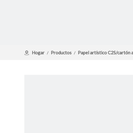
Hogar
Productos
Papel artístico C2S/cartón a
/
/