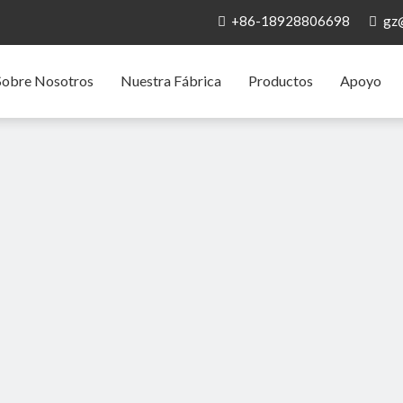
+86-18928806698
gz


Sobre Nosotros
Nuestra Fábrica
Productos
Apoyo