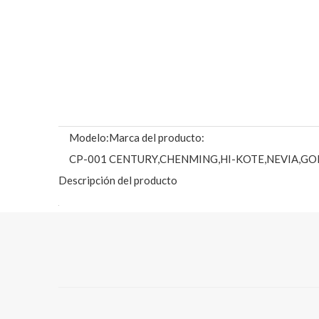
Modelo:
Marca del producto:
CP-001
CENTURY,CHENMING,HI-KOTE,NEVIA,GO
Descripción del producto
SUSTANCIA DISPONIBLE: (Envíenos un correo electróni
80g
90g
100 gramos
105g
115g
120g
128g
135g
140g
1
Especificaciones más detalladas, consulte:
https://www
CARACTERÍSTICAS DEL PRODUCTO: