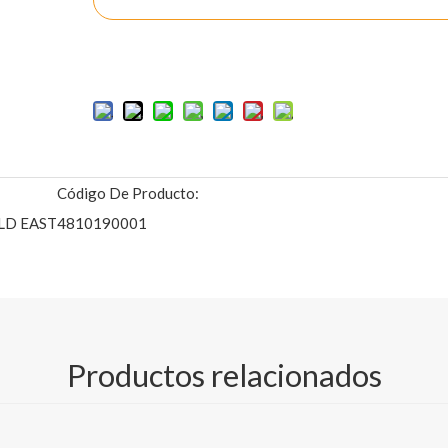
Añadir al carrito
Código De Producto:
LD EAST
4810190001
co para obtener especificaciones TDS detalladas)
48g
157g
180g
200g
Productos relacionados
.centurypapergroup.com/download.html