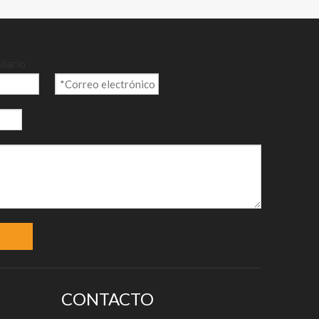
s bastante
ulario
ra
itarios,
ografía
CONTACTO