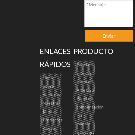
Modelo:
Marca del producto:
CP-005
CENTURY PAPER
Código De Producto:
48092000
Enviar
Descripción del producto
ENLACES
PRODUCTO
RÁPIDOS
Papel de
arte c2s
Hogar
Junta de
Sobre
Arte C2S
nosotros
Papel de
Nuestra
compensación
fábrica
sin
Productos
madera
Apoyo
C1s Ivory