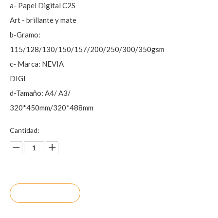
a- Papel Digital C2S
Art - brillante y mate
b-Gramo:
115/128/130/150/157/200/250/300/350gsm
c- Marca: NEVIA
DIGI
d-Tamaño: A4/ A3/
320*450mm/320*488mm
Cantidad:
Preguntar
Añadir al ca