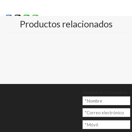
rrito
Productos relacionados
Modelo:
Marca del producto:
CP-009
NEVIA DIGI, GOLD EAST, APP
Código De Producto:
4810190001
Descripción del producto
Nombre del formulario
SUSTANCIA DISPONIBLE: (Envíenos un
correo electrónico para obtener
especificaciones TDS detalladas)
Producto:
Nevia Digital Art Paper - brilla
Peso del papel (G/m2)
115g,128g,130g,150g,157g,2