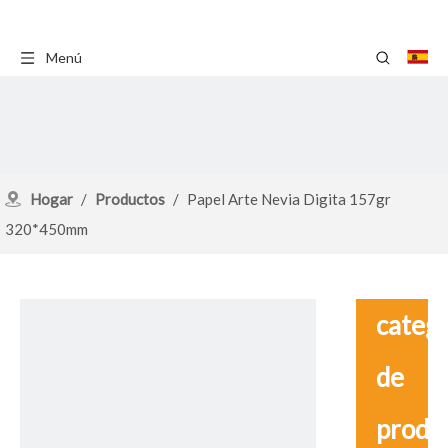
Menú
Hogar
/
Productos
/
Papel Arte Nevia Digita 157gr
320*450mm
catego
de
produ