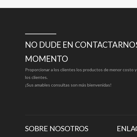
2).Compatible con Manta;
3).corte limpio;
4).Gran adherencia de tinta;
5).Excelente resistencia superficial.
NO DUDE EN CONTACTARNOS
SOLICITUD:
adecuado para prensas digitales, impresoras láser e imp
MOMENTO
blanco con alto brillo que reproduce imágenes en color v
Proporcionar a los clientes los productos de menor costo y 
los clientes.
¡Sus amables consultas son más bienvenidas!
SOBRE NOSOTROS
ENLA