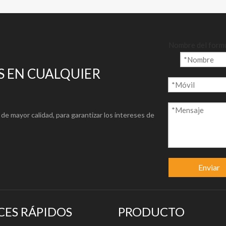
Nombre del form
 EN CUALQUIER
resoras de impresión bajo demanda.calidad superior, planitud perfec
ívidamente nítidas, etc.
de mayor calidad, para garantizar los intereses de
Enviar
CES RÁPIDOS
PRODUCTO