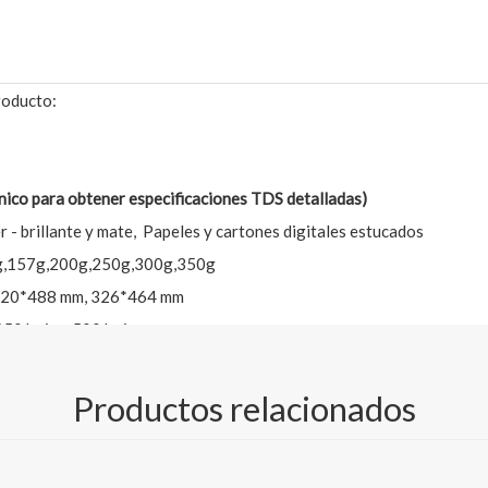
oducto:
co para obtener especificaciones TDS detalladas)
r - brillante y mate, Papeles y cartones digitales estucados
g,157g,200g,250g,300g,350g
320*488 mm, 326*464 mm
250 hojas, 500 hojas
.centurypapergroup.com/download.html
Productos relacionados