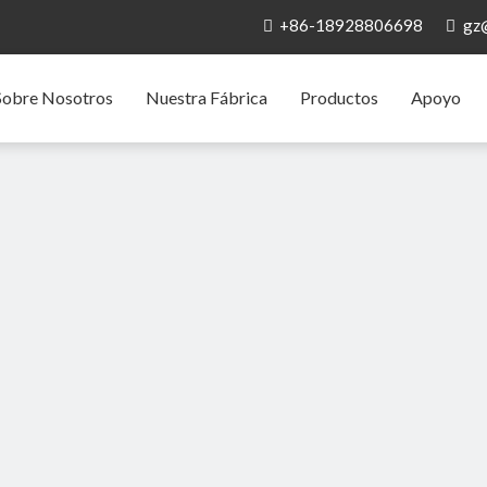
+86-18928806698
gz


Sobre Nosotros
Nuestra Fábrica
Productos
Apoyo