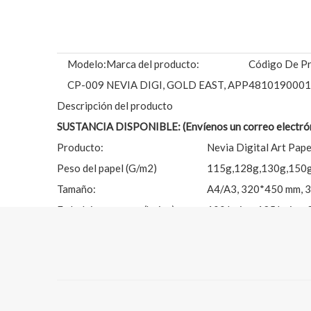
Modelo:
Marca del producto:
Código De Pr
CP-009
NEVIA DIGI, GOLD EAST, APP
4810190001
Descripción del producto
SUSTANCIA DISPONIBLE: (Envíenos un correo electróni
Producto:
Nevia Digital Art Pape
Peso del papel (G/m2)
115g,128g,130g,150
Tamaño:
A4/A3, 320*450 mm, 
Embalaje en resma (hojas)
100 hojas, 125 hojas, 
Especificaciones más detalladas, consulte:
https://www
CARACTERÍSTICAS DEL PRODUCTO:
1).Resistencia al calor;