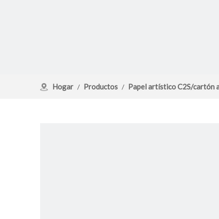
Hogar
Productos
Papel artístico C2S/cartón a
/
/