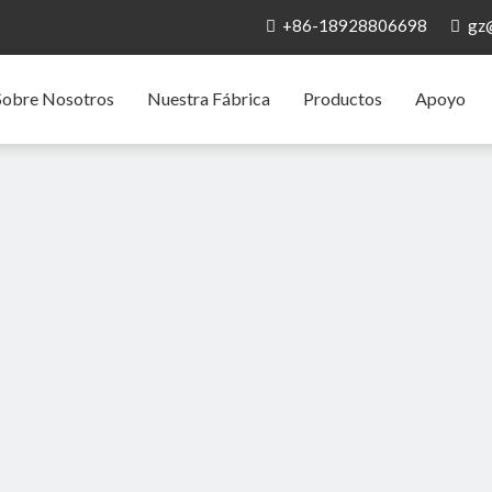
+86-18928806698
gz


Sobre Nosotros
Nuestra Fábrica
Productos
Apoyo