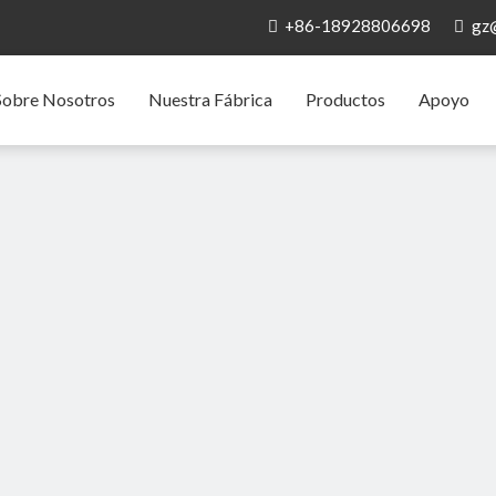
+86-18928806698
gz


Sobre Nosotros
Nuestra Fábrica
Productos
Apoyo