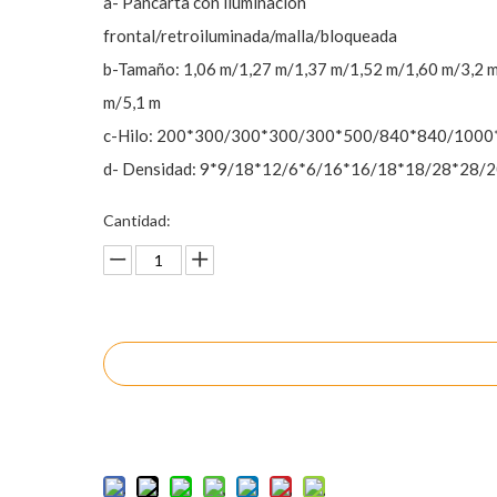
a- Pancarta con iluminación
frontal/retroiluminada/malla/bloqueada
b-Tamaño: 1,06 m/1,27 m/1,37 m/1,52 m/1,60 m/3,2 
m/5,1 m
c-Hilo: 200*300/300*300/300*500/840*840/100
d- Densidad: 9*9/18*12/6*6/16*16/18*18/28*28/
Cantidad:
Preguntar
Añadir al carrito