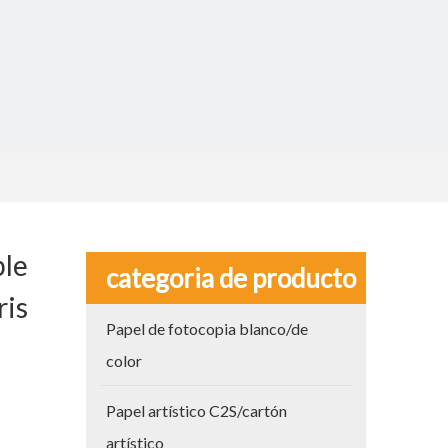
ble
categoria de producto
ris
Papel de fotocopia blanco/de
color
Papel artístico C2S/cartón
artístico