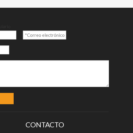
00g
ulario
CONTACTO