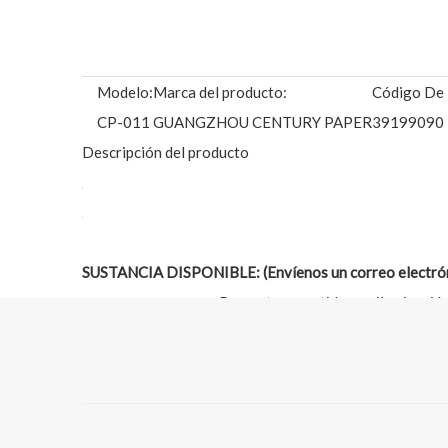
Modelo:
Marca del producto:
Código De 
CP-011
GUANGZHOU CENTURY PAPER
39199090
Descripción del producto
SUSTANCIA DISPONIBLE: (Envíenos un correo electróni
Pancarta revestida con iluminació
Nombre del
frontal/retroiluminada;
producto:
Pancarta laminada con iluminación
Material:
35 % poliéster, 65 % PVC
Ancho:
1,06 m, 1,27 m, 1,37 m, 1,52 m, 1,60