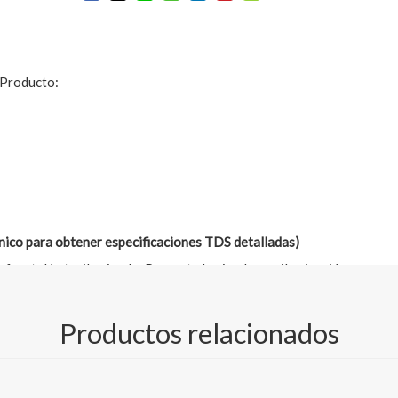
Producto:
co para obtener especificaciones TDS detalladas)
n frontal/retroiluminada; Pancarta laminada con iluminación
 frontal/retroiluminada;Pancarta bloqueada;Pancarta de malla recu
Productos relacionados
 m, 1,82 m, 2,2 m, 2,50 m, 3,20 m, 4,2 m, 5,1 m