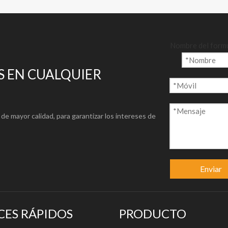
g/340g/380g/410g/440g/510g/560g/570g/610g/650g/780g/8
D/500X500D/8400X840D/1000X1000D/300X300D
8 20X20 28X28 42X40
Nombre del form
 EN CUALQUIER
iente/Revestido/Semi-revestido
intemperie/Imagen excelente Express/Secado rápido
de mayor calidad, para garantizar los intereses de
fía/Látex
alización/Pantalla/Caja de luz
o duro
Enviar
o
://www.centurypapergroup.com/download.html
CES RÁPIDOS
PRODUCTO