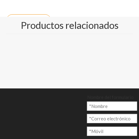
Preguntar
Productos relacionados
Añadir al ca
rrito
Modelo:
Nombre del formulario
CP-011
Marca del producto:
GUANGZHOU CENTURY PAPER
Código De Producto:
39199090