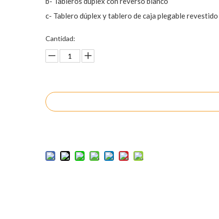
b- Tableros dúplex con reverso blanco
c- Tablero dúplex y tablero de caja plegable revestido
Cantidad:
Preguntar
Añadir al carrito