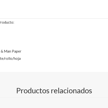
roducto:
e & Man Paper
ete/rollo/hoja
co para obtener especificaciones TDS detalladas)
Productos relacionados
dad / Cartón dúplex con reverso gris / Cartón dúplex con reverso bl
,290gsm,300gsm,340gsm,350gsm,400gsm,450gsm