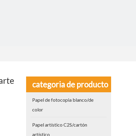
arte
categoria de producto
Papel de fotocopia blanco/de
color
Papel artístico C2S/cartón
artístico