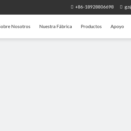
+86-18928806698
gz


Sobre Nosotros
Nuestra Fábrica
Productos
Apoyo