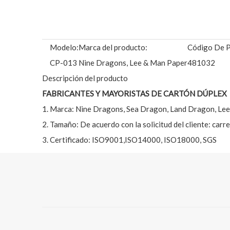
Modelo:
Marca del producto:
Código De P
CP-013
Nine Dragons, Lee & Man Paper
481032
Descripción del producto
FABRICANTES Y MAYORISTAS DE CARTÓN DÚPLEX
1. Marca: Nine Dragons, Sea Dragon, Land Dragon, Le
2. Tamaño: De acuerdo con la solicitud del cliente: carr
3. Certificado: ISO9001,ISO14000, ISO18000, SGS
SUSTANCIA DISPONIBLE: (Envíenos un correo electróni
Nombre del
Papel dúplex estucado de alta cali
producto:
Peso del papel:
230gsm,240gsm,250gsm,270gsm