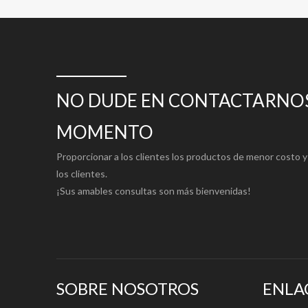
2. Tamaño: De acuerdo con la solicitud del cliente: carr
3. Certificado: ISO9001,ISO14000, ISO18000, SGS , F
SUSTANCIA DISPONIBLE: (Envíenos un correo electróni
Cartón de papel Kraft revestido
200 g/m²
NO DUDE EN CONTACTARNOS
Especificaciones más detalladas, consulte:
https://www
MOMENTO
Proporcionar a los clientes los productos de menor costo y 
los clientes.
¡Sus amables consultas son más bienvenidas!
SOBRE NOSOTROS
ENLA