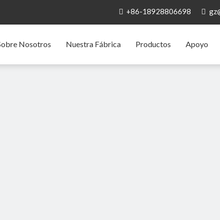
+86-18928806698
gz


Sobre Nosotros
Nuestra Fábrica
Productos
Apoyo