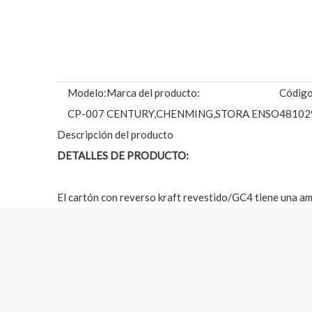
Modelo:
Marca del producto:
Código
CP-007
CENTURY,CHENMING,STORA ENSO
48102
Descripción del producto
DETALLES DE PRODUCTO:
El cartón con reverso kraft revestido/GC4 tiene una amp
cartón plegadizo de productos de consumo, envases de 
alimentos para almacenamiento en frío, juguetes, produc
1. GC4, reverso kraft revestido, cartón reverso kraft re
parte superior blanca