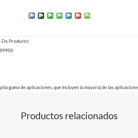
 De Producto:
99900
lia gama de aplicaciones, que incluyen la mayoría de las aplicacione
bebidas, envases de alimentos secos, alimentos secos congelados, e
tos de oficina, zapatos, herramientas, tableros de transporte, etc.
Productos relacionados
vestido, papel reverso kraft revestido, cartón reverso kraft revestid