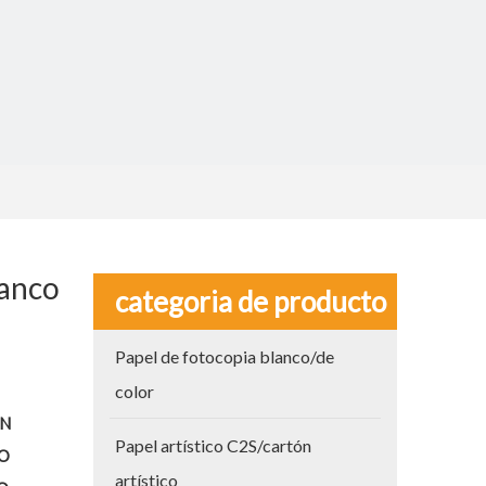
lanco
categoria de producto
Papel de fotocopia blanco/de
color
ÓN
Papel artístico C2S/cartón
O
artístico