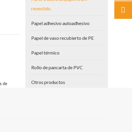
revestido.
Papel adhesivo autoadhesivo
Papel de vaso recubierto de PE
Papel térmico
Rollo de pancarta de PVC
Otros productos
s de
nvases de
Papel para planos
Vinilo autoadhesivo
o en la