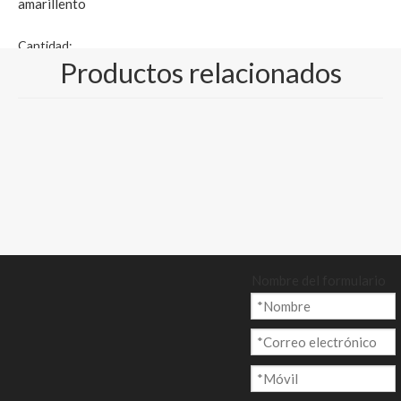
amarillento
Cantidad:
Productos relacionados
Preguntar
Añadir al ca
rrito
Nombre del formulario
Modelo:
CP-003