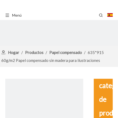
Menú
Hogar
/
Productos
/
Papel compensado
/
635*915
60g/m2 Papel compensado sin madera para ilustraciones
catego
de
produ