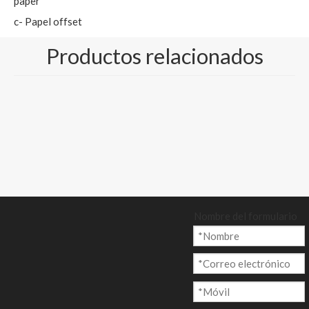
paper
c- Papel offset
Century paper-Color
Productos relacionados
blanco y crema
Tamaño y paquete:
500 hojas/ resma, o
carrete/ rollo
embalado en tarima
Cantidad:
Nombre del formulario
Preguntar