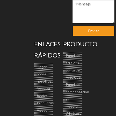
Modelo:
Marca del producto:
CP-005
CENTURY PAPER
Enviar
Código De Producto:
ENLACES
PRODUCTO
48092000
Descripción del producto
RÁPIDOS
Papel de
arte c2s
Hogar
Junta de
Sobre
Arte C2S
nosotros
Papel de
Nuestra
compensación
fábrica
sin
Productos
madera
Apoyo
C1s Ivory