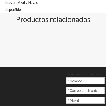
Imagen: Azul y Negro
disponible
Paquete: 500 hojas/
Productos relacionados
resma o rollo
empacado
Cantidad:
Preguntar
Nombre del formulario
Añadir al ca
rrito