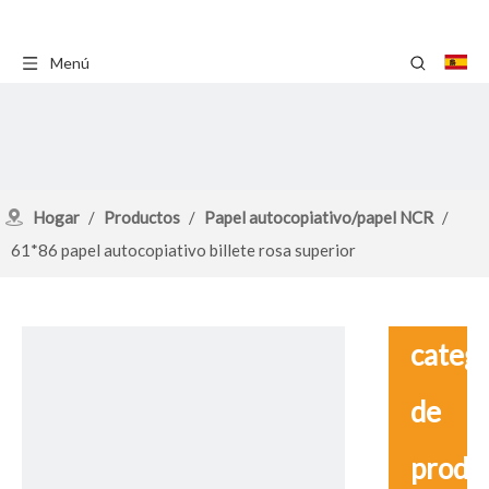
Menú
Hogar
/
Productos
/
Papel autocopiativo/papel NCR
/
61*86 papel autocopiativo billete rosa superior
catego
de
produ