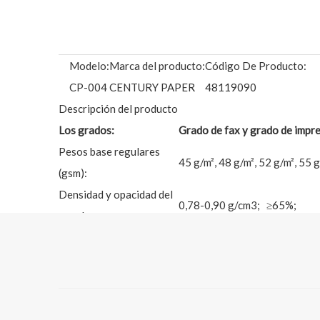
Modelo:
Marca del producto:
Código De Producto:
CP-004
CENTURY PAPER
48119090
Descripción del producto
Los grados:
Grado de fax y grado de impr
Pesos base regulares
45 g/m², 48 g/m², 52 g/m², 55 g
(gsm):
Densidad y opacidad del
0,78-0,90 g/cm3; ≥65%;
papel:
Suavidad (lado CF):
≥200 s (lado superior) ≥150 s 
Blancura:
≥83% con OBA; ≥76% sin OB
Desviación cromática:
≤2,0% (lado revestido para gr
Chinos:
≤15mm