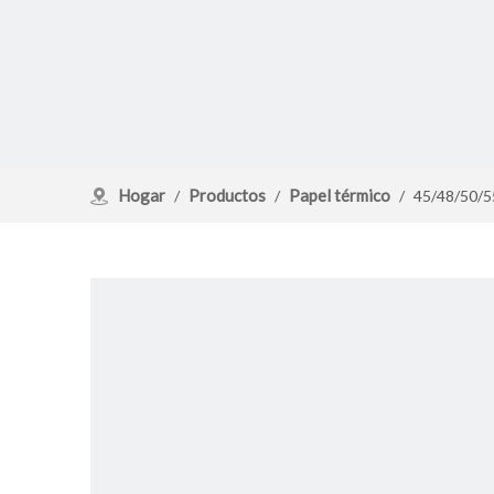
Hogar
Productos
Papel térmico
/
/
/
45/48/50/5