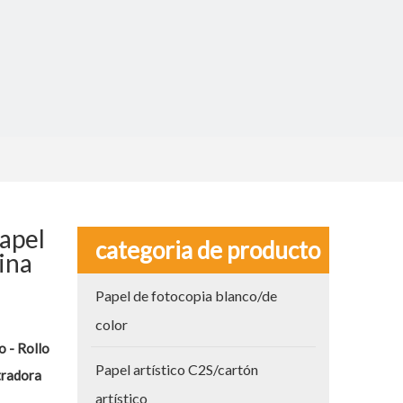
apel
categoria de producto
ina
Papel de fotocopia blanco/de
color
 - Rollo
Papel artístico C2S/cartón
tradora
artístico