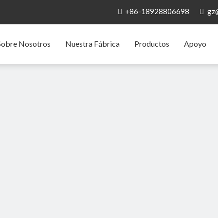
+86-18928806698
gz


Sobre Nosotros
Nuestra Fábrica
Productos
Apoyo