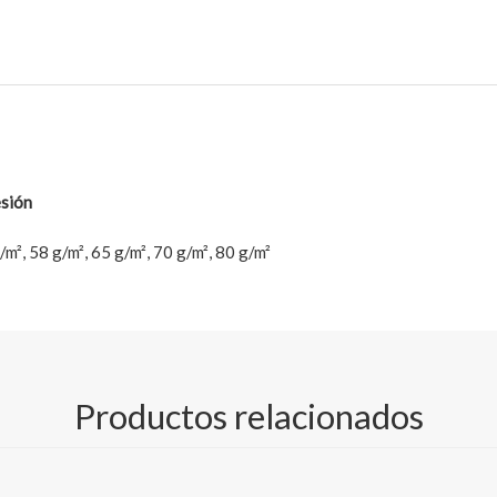
esión
/m², 58 g/m², 65 g/m², 70 g/m², 80 g/m²
(lado inferior)
A;
Productos relacionados
ados teñidos);