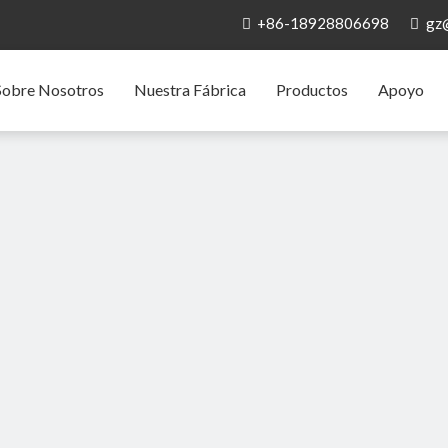
+86-18928806698
gz


Sobre Nosotros
Nuestra Fábrica
Productos
Apoyo