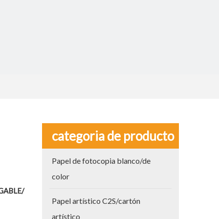
e
categoria de producto
Papel de fotocopia blanco/de
color
GABLE/
Papel artístico C2S/cartón
artístico