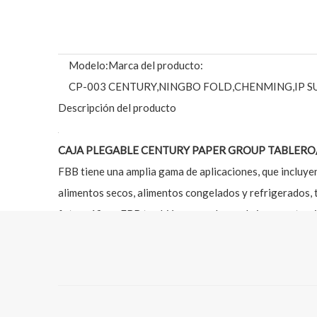
Modelo:
Marca del producto:
CP-003
CENTURY,NINGBO FOLD,CHENMING,IP S
Descripción del producto
CAJA PLEGABLE CENTURY PAPER GROUP TABLERO/
FBB tiene una amplia gama de aplicaciones, que incluyen
alimentos secos, alimentos congelados y refrigerados, t
fotográficos.FBB también se puede recubrir por extrusi
resistente a la grasa y recibir resistencia a la grasa y 
GRUPO DE PAPEL CENTURY
GRAN VOLUMEN GC1/ 
Ligero, reduce el costo; Reemplace el tablero de manila