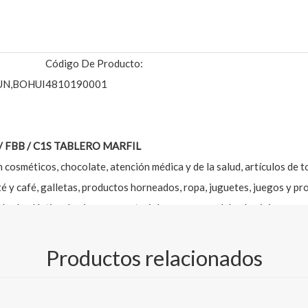
Código De Producto:
UN,BOHUI
4810190001
 FBB / C1S TABLERO MARFIL
 cosméticos, chocolate, atención médica y de la salud, artículos de t
é y café, galletas, productos horneados, ropa, juguetes, juegos y p
ón de plástico, laminar con materiales como papel de aluminio y pape
otros tratamientos funcionales.
Productos relacionados
GC2
, presente una mayor calidad de apariencia;