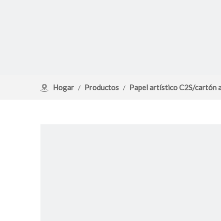
Hogar
Productos
Papel artístico C2S/cartón a
/
/