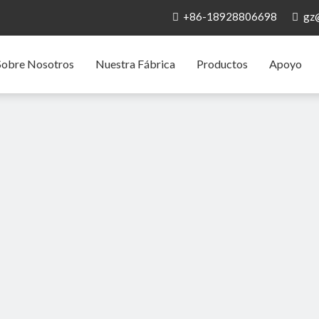
+86-18928806698
gz


Sobre Nosotros
Nuestra Fábrica
Productos
Apoyo